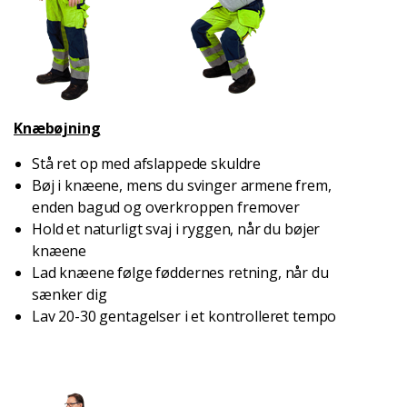
Knæbøjning
Stå ret op med afslappede skuldre
Bøj i knæene, mens du svinger armene frem,
enden bagud og overkroppen fremover
Hold et naturligt svaj i ryggen, når du bøjer
knæene
Lad knæene følge føddernes retning, når du
sænker dig
Lav 20-30 gentagelser i et kontrolleret tempo