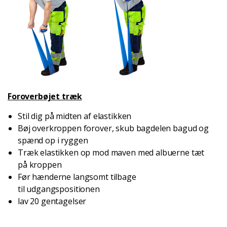
Foroverbøjet træk
Stil dig på midten af elastikken
Bøj overkroppen forover, skub bagdelen bagud og
spænd op i ryggen
Træk elastikken op mod maven med albuerne tæt
på kroppen
Før hænderne langsomt tilbage
til udgangspositionen
lav 20 gentagelser